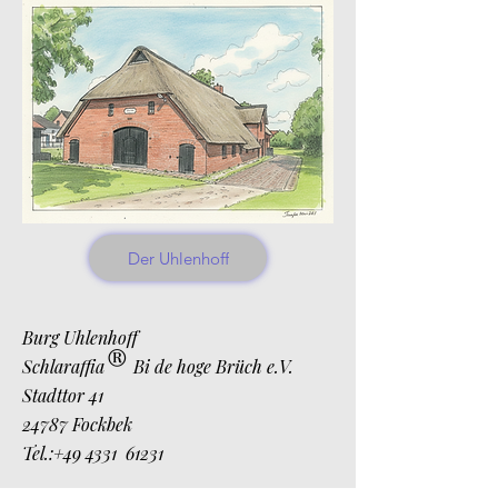
Der Uhlenhoff
Burg Uhlenhoff
®
Schlaraffia
Bi de hoge Brüch e.V.
Stadttor 41
24787 Fockbek
Tel.:+49 4331 61231