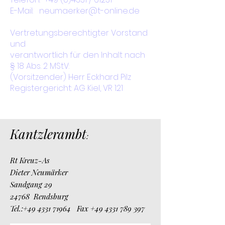
E-Mail:
neumaerker@t-online.de
Vertretungsberechtigter Vorstand
und
verantwortlich für den Inhalt nach
§ 18 Abs. 2 MStV:
(Vorsitzender) Herr Eckhard Pilz
Registergericht: AG Kiel, VR 121
Kantzlerambt
:
Rt Kreuz-As
Dieter Neumärker
Sandgang 29
24768 Rendsburg
Tel.:
+49 4331 71964
Fax
+49 4331 789 397