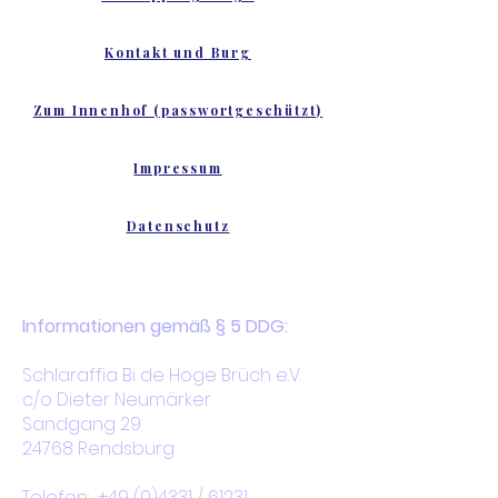
Kontakt und Burg
Zum Innenhof (passwortgeschützt)
Impressum
Datenschutz
Informationen gemäß § 5 DDG:
Schlaraffia Bi de Hoge Brüch e.V.
c/o Dieter Neumärker
Sandgang 29
24768 Rendsburg
Telefon:
+49 (0)4331
/ 61231